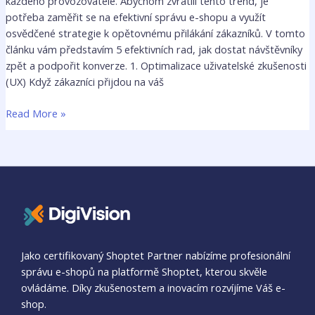
každého provozovatele. Abychom zvrátili tento trend, je
potřeba zaměřit se na efektivní správu e-shopu a využít
osvědčené strategie k opětovnému přilákání zákazníků. V tomto
článku vám představím 5 efektivních rad, jak dostat návštěvníky
zpět a podpořit konverze. 1. Optimalizace uživatelské zkušenosti
(UX) Když zákazníci přijdou na váš
Read More »
Jako certifikovaný Shoptet Partner nabízíme profesionální
správu e-shopů na platformě Shoptet, kterou skvěle
ovládáme. Díky zkušenostem a inovacím rozvíjíme Váš e-
shop.