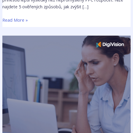
najdete 5 ověřených způsobů, jak zvýšit […]
Read More »
Jaký
vliv
má
rychlost
načítání
webu
na
vaše
prodeje
2025