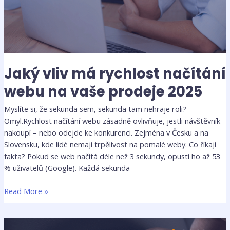
Jaký vliv má rychlost načítání
webu na vaše prodeje 2025
Myslíte si, že sekunda sem, sekunda tam nehraje roli?
Omyl.Rychlost načítání webu zásadně ovlivňuje, jestli návštěvník
nakoupí – nebo odejde ke konkurenci. Zejména v Česku a na
Slovensku, kde lidé nemají trpělivost na pomalé weby. Co říkají
fakta? Pokud se web načítá déle než 3 sekundy, opustí ho až 53
% uživatelů (Google). Každá sekunda
Read More »
SEO