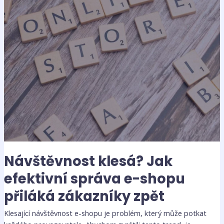
přiláká
zákazníky
zpět
Návštěvnost klesá? Jak
efektivní správa e-shopu
přiláká zákazníky zpět
Klesající návštěvnost e-shopu je problém, který může potkat