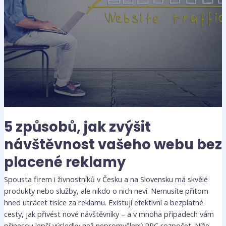
5 způsobů, jak zvýšit
návštěvnost vašeho webu bez
placené reklamy
Spousta firem i živnostníků v Česku a na Slovensku má skvělé
produkty nebo služby, ale nikdo o nich neví. Nemusíte přitom
hned utrácet tisíce za reklamu. Existují efektivní a bezplatné
cesty, jak přivést nové návštěvníky – a v mnoha případech vám
přinesou lepší výsledky než nepromyšlený PPC rozpočet. Níže