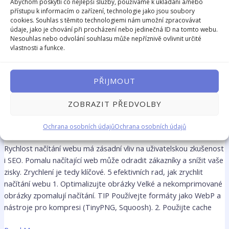
Abychom poskytli co nejlepší služby, používáme k ukládání a/nebo
přístupu k informacím o zařízení, technologie jako jsou soubory
cookies. Souhlas s těmito technologiemi nám umožní zpracovávat
údaje, jako je chování při procházení nebo jedinečná ID na tomto webu.
Nesouhlas nebo odvolání souhlasu může nepříznivě ovlivnit určité
vlastnosti a funkce.
PŘIJMOUT
ZOBRAZIT PŘEDVOLBY
Jak zrychlit načítání vašeho
webu: 5 efektivních rad
Ochrana osobních údajů
Ochrana osobních údajů
Rychlost načítání webu má zásadní vliv na uživatelskou zkušenost
i SEO. Pomalu načítající web může odradit zákazníky a snížit vaše
zisky. Zrychlení je tedy klíčové. 5 efektivních rad, jak zrychlit
načítání webu 1. Optimalizujte obrázky Velké a nekomprimované
obrázky zpomalují načítání. TIP Používejte formáty jako WebP a
nástroje pro kompresi (TinyPNG, Squoosh). 2. Použijte cache