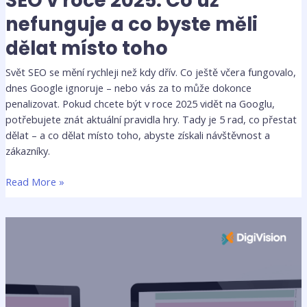
SEO v roce 2025: Co už
nefunguje a co byste měli
dělat místo toho
Svět SEO se mění rychleji než kdy dřív. Co ještě včera fungovalo,
dnes Google ignoruje – nebo vás za to může dokonce
penalizovat. Pokud chcete být v roce 2025 vidět na Googlu,
potřebujete znát aktuální pravidla hry. Tady je 5 rad, co přestat
dělat – a co dělat místo toho, abyste získali návštěvnost a
zákazníky.
Read More »
Proč
je
responzivní
design
nutností
v