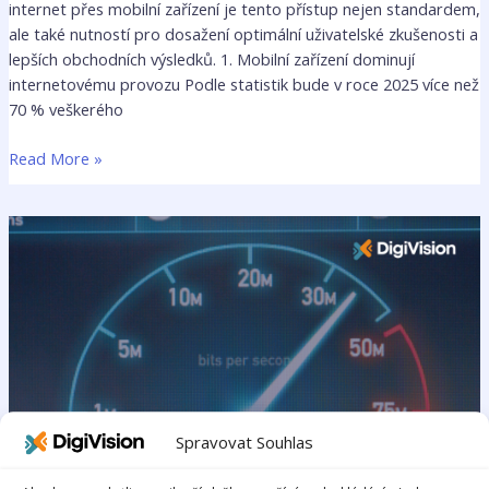
internet přes mobilní zařízení je tento přístup nejen standardem,
ale také nutností pro dosažení optimální uživatelské zkušenosti a
lepších obchodních výsledků. 1. Mobilní zařízení dominují
internetovému provozu Podle statistik bude v roce 2025 více než
70 % veškerého
Read More »
Jak
zrychlit
načítání
vašeho
webu:
5
efektivních
rad
Spravovat Souhlas