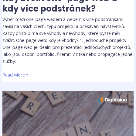
kdy více podstránek?
Výběr mezi one-page webem a webem s více podstránkami
závisí na vašich cílech, typu projektu a očekávání návštěvníků.
Každý přístup má své výhody a nevýhody, které byste měli
zvážit. One-page web: Kdy je vhodný? 1. Jednoduché projekty
One-page web je ideální pro prezentaci jednoduchých projektů,
jako jsou osobní portfolio, firemní vizitka nebo propagace jedné
služby.
Read More »
Návštěvnost
klesá?
Jak
efektivní
správa
e-
shopu