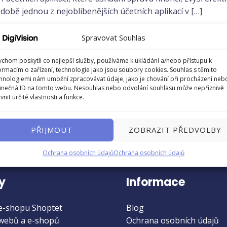
í
době jednou z nejoblíbenějších účetních aplikací v […]
ore »
Spravovat Souhlas
chom poskytli co nejlepší služby, používáme k ukládání a/nebo přístupu k
ormacím o zařízení, technologie jako jsou soubory cookies. Souhlas s těmito
hnologiemi nám umožní zpracovávat údaje, jako je chování při procházení neb
inečná ID na tomto webu. Nesouhlas nebo odvolání souhlasu může nepříznivě
ivnit určité vlastnosti a funkce.
PŘIJMOUT
ZOBRAZIT PŘEDVOLBY
Ochrana osobních údajů
Ochrana osobních údajů
y
Informace
e-shopu Shoptet
Blog
webů a e-shopů
Ochrana osobních údajů