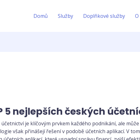
Domů
Služby
Doplňkové služby
O
 5 nejlepších českých účetní
ích
 účetnictví je klíčovým prvkem každého podnikání, ale může
h
logie však přinášejí řešení v podobě účetních aplikací. V t
ch
 účetních aplikací, které usnadní správu financí, zvýší efekt